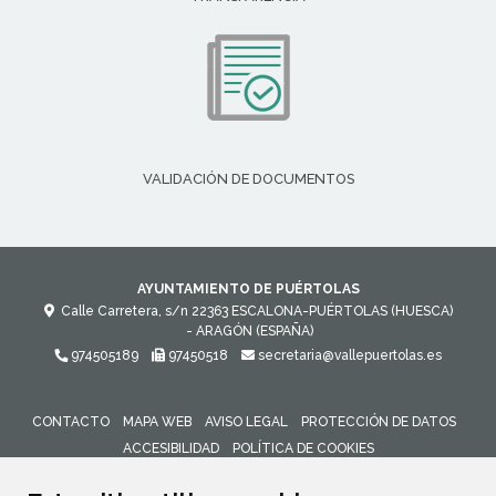
VALIDACIÓN DE DOCUMENTOS
AYUNTAMIENTO DE PUÉRTOLAS
Calle Carretera, s/n
22363
ESCALONA-PUÉRTOLAS (HUESCA)
- ARAGÓN
(ESPAÑA)
974505189
97450518
secretaria@vallepuertolas.es
CONTACTO
MAPA WEB
AVISO LEGAL
PROTECCIÓN DE DATOS
ACCESIBILIDAD
POLÍTICA DE COOKIES
ENLACE 