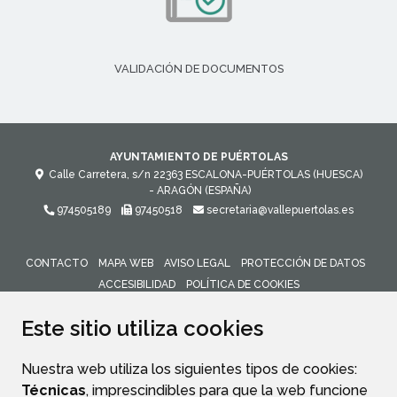
VALIDACIÓN DE DOCUMENTOS
AYUNTAMIENTO DE PUÉRTOLAS
Calle Carretera, s/n
22363
ESCALONA-PUÉRTOLAS (HUESCA)
- ARAGÓN
(ESPAÑA)
974505189
97450518
secretaria@vallepuertolas.es
CONTACTO
MAPA WEB
AVISO LEGAL
PROTECCIÓN DE DATOS
ACCESIBILIDAD
POLÍTICA DE COOKIES
ENLACE 
Este sitio utiliza cookies
Nuestra web utiliza los siguientes tipos de cookies:
Técnicas
, imprescindibles para que la web funcione