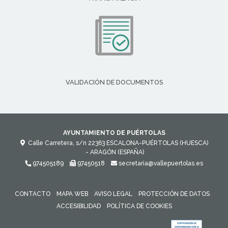
VALIDACIÓN DE DOCUMENTOS
AYUNTAMIENTO DE PUÉRTOLAS
Calle Carretera, s/n
22363
ESCALONA-PUÉRTOLAS (HUESCA)
- ARAGÓN
(ESPAÑA)
974505189
97450518
secretaria@vallepuertolas.es
CONTACTO
MAPA WEB
AVISO LEGAL
PROTECCIÓN DE DATOS
ACCESIBILIDAD
POLÍTICA DE COOKIES
ENLACE 