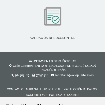
VALIDACIÓN DE DOCUMENTOS
AYUNTAMIENTO DE PUÉRTOLAS
Calle Carretera, s/n
22363
ESCALONA-PUÉRTOLAS (HUESCA)
- ARAGÓN
(ESPAÑA)
974505189
97450518
secretaria@vallepuertolas.es
CONTACTO
MAPA WEB
AVISO LEGAL
PROTECCIÓN DE DATOS
ACCESIBILIDAD
POLÍTICA DE COOKIES
ENLACE 