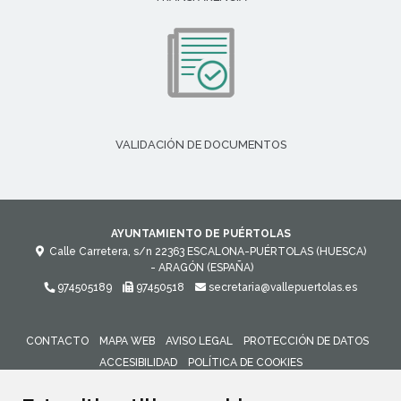
VALIDACIÓN DE DOCUMENTOS
AYUNTAMIENTO DE PUÉRTOLAS
Calle Carretera, s/n
22363
ESCALONA-PUÉRTOLAS (HUESCA)
- ARAGÓN
(ESPAÑA)
974505189
97450518
secretaria@vallepuertolas.es
CONTACTO
MAPA WEB
AVISO LEGAL
PROTECCIÓN DE DATOS
ACCESIBILIDAD
POLÍTICA DE COOKIES
ENLACE 