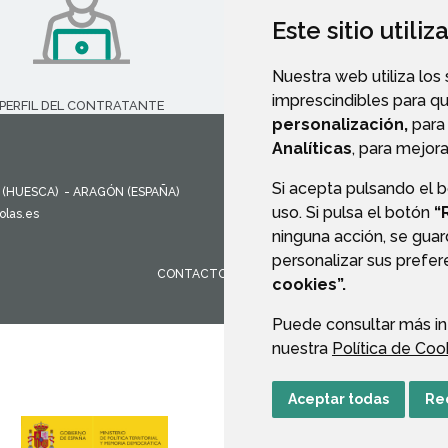
Este sitio utili
Nuestra web utiliza los
imprescindibles para q
PERFIL DEL CONTRATANTE
TRANSPARENCIA
personalización,
para 
Analíticas
, para mejora
Si acepta pulsando el 
(HUESCA)
- ARAGÓN
(ESPAÑA)
uso. Si pulsa el botón
“
olas.es
ninguna acción, se guar
personalizar sus prefe
CONTACTO
MAPA WEB
AVISO LEGAL
PROTEC
cookies”.
Puede consultar más in
nuestra
Política de Coo
Aceptar todas
Re