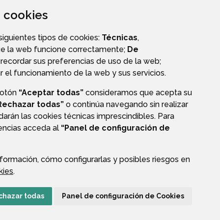
za cookies
 siguientes tipos de cookies:
Técnicas
,
ue la web funcione correctamente;
De
VALIDACIÓN DE DOCUMENTOS
recordar sus preferencias de uso de la web;
r el funcionamiento de la web y sus servicios.
botón
“Aceptar todas”
consideramos que acepta su
Rechazar todas”
o continúa navegando sin realizar
darán las cookies técnicas imprescindibles. Para
rencias acceda al
“Panel de configuración de
CIÓN DE DATOS
ACCESIBILIDAD
POLÍTICA DE COOKIES
ENLACE EXTERNO A
formación, cómo configurarlas y posibles riesgos en
kies
.
chazar todas
Panel de configuración de Cookies