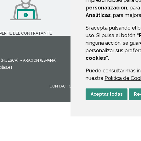
imprescindibles para q
personalización,
para 
Analíticas
, para mejora
Si acepta pulsando el 
PERFIL DEL CONTRATANTE
TRANSPARENCIA
uso. Si pulsa el botón
“
ninguna acción, se guar
personalizar sus prefe
cookies”.
(HUESCA)
- ARAGÓN
(ESPAÑA)
olas.es
Puede consultar más in
nuestra
Política de Coo
CONTACTO
MAPA WEB
AVISO LEGAL
PROTEC
Aceptar todas
Re