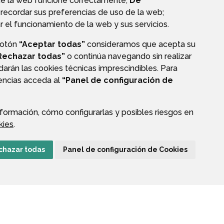
ue la web funcione correctamente;
De
recordar sus preferencias de uso de la web;
r el funcionamiento de la web y sus servicios.
botón
“Aceptar todas”
consideramos que acepta su
VALIDACIÓN DE DOCUMENTOS
Rechazar todas”
o continúa navegando sin realizar
darán las cookies técnicas imprescindibles. Para
rencias acceda al
“Panel de configuración de
formación, cómo configurarlas y posibles riesgos en
kies
.
CIÓN DE DATOS
ACCESIBILIDAD
POLÍTICA DE COOKIES
chazar todas
Panel de configuración de Cookies
ENLACE EXTERNO A