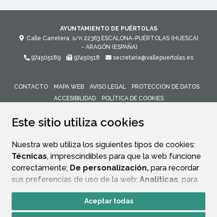
AYUNTAMIENTO DE PUÉRTOLAS
Calle Carretera, s/n
22363
ESCALONA-PUÉRTOLAS (HUESCA)
- ARAGÓN
(ESPAÑA)
974505189
97450518
secretaria@vallepuertolas.es
CONTACTO
MAPA WEB
AVISO LEGAL
PROTECCIÓN DE DATOS
ACCESIBILIDAD
POLÍTICA DE COOKIES
ENLACE 
Este sitio utiliza cookies
Nuestra web utiliza los siguientes tipos de cookies:
Técnicas
, imprescindibles para que la web funcione
correctamente;
De personalización,
para recordar
sus preferencias de uso de la web;
Analíticas
, para
mejorar el funcionamiento de la web y sus servicios.
Aceptar todas
Si acepta pulsando el botón
“Aceptar todas”