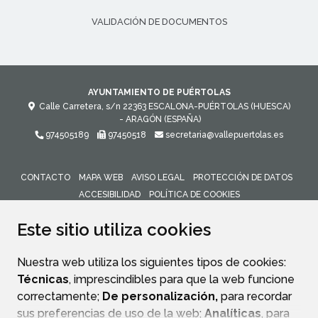
VALIDACIÓN DE DOCUMENTOS
AYUNTAMIENTO DE PUÉRTOLAS
Calle Carretera, s/n
22363
ESCALONA-PUÉRTOLAS (HUESCA)
- ARAGÓN
(ESPAÑA)
974505189
97450518
secretaria@vallepuertolas.es
CONTACTO
MAPA WEB
AVISO LEGAL
PROTECCIÓN DE DATOS
ACCESIBILIDAD
POLÍTICA DE COOKIES
ENLACE 
Este sitio utiliza cookies
Nuestra web utiliza los siguientes tipos de cookies:
Técnicas
, imprescindibles para que la web funcione
correctamente;
De personalización,
para recordar
sus preferencias de uso de la web;
Analíticas
, para